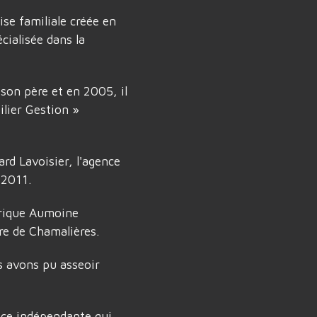
se familiale créée en
ialisée dans la
on père et en 2005, il
lier Gestion »
rd Lavoisier, l'agence
 2011.
orique Aumoine
re de Chamalières.
s avons pu asseoir
nce indépendante qui