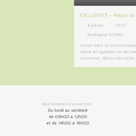
EXCLUSIVITÉ – Maison de 
vue dégagée sur les haut
4
pièces
119
m²
Romagnat
Romagnat 63540
Située dans un environnemen
calme et agréable sur les ha
commune, découvrez cette 
pied d'environ 119 m² habit
sur un terrain de 618 m². 
en hauteur lui permet de bén
environnement paisible ains
agréable vue dégagée sur le
cadre particulièrement appré
profiter du calme tout en re
Nos horaires d'ouverture :
de Clermont-Ferrand et de
Du lundi au vendredi
l'agglomération. La maison 
de 09h00 à 12h00
entrée avec un espace buan
et de 14h00 à 18h00
plusieurs rangements. Vous 
ensuite une agréable pièce