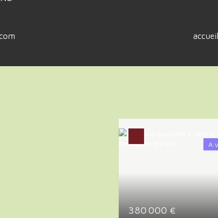
.com
accue
A 
380 000
€