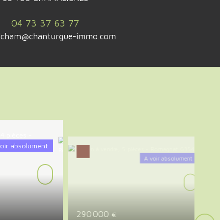
04 73 37 63 77
ilcham@chanturgue-immo.com
voir absolument
A voir absolument
290 000
€