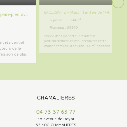
EXCLUSIVITÉ – Maison familiale de 144
plain-pied avec
m² avec jardin, terrasses et grand
5
pièces
144
m²
eurs de
garage à Romagnat
Romagnat 63540
Située dans un secteur résidentiel
particulièrement calme, découvrez cette
t résidentiel
maison familiale d'environ 144 m² habitables,
uteurs de la
implantée sur une parcelle de 719 m². La
maison de plain-
maison bénéficie d'un environnement
ables, implantée
paisible tout en restant à proximité des
Son emplacement
commodités du quotidien et des principaux
axes permettant de rejoindre rapidement
éficier d'un
Clermont-Ferrand. Dès l'entrée, vous
i que d'une
découvrirez une agréable pièce de vie
s alentours. Un
composée d'un salon-séjour offrant de
ciable pour
beaux volumes et une ouverture sur les
stant à proximité
extérieurs. La cuisine indépendante est
CHAMALIERES
accompagnée d'un cellier. Plusieurs placards
s commodités de
et espaces de rangement viennent faciliter
s'ouvre sur une
04 73 37 63 77
l'organisation du quotidien. Au même niveau
derie et
trois chambres, dont une bénéficiant d'un
48 avenue de Royat
découvrirez
accès direct à une terrasse extérieure, ainsi
63 400 CHAMALIERES
 de vie composée
qu'une salle d'eau récemment rénovée et un