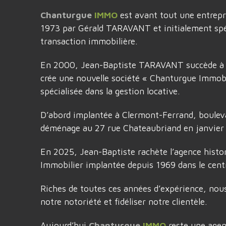
Chanturgue
IMMO
est avant tout une entrepri
1973 par Gérald TARAVANT et initialement spéc
transaction immobilière.
En 2000, Jean-Baptiste TARAVANT succède à s
crée une nouvelle société « Chanturgue Immobi
spécialisée dans la gestion locative.
D’abord implantée à Clermont-Ferrand, bouleva
déménage au 27 rue Chateaubriand en janvier
En 2025, Jean-Baptiste rachète l’agence hist
Immobilier implantée depuis 1969 dans le cent
Riches de toutes ces années d’expérience, nou
notre notoriété et fidéliser notre clientèle.
Aujourd’hui
Chanturgue
IMMO
reste une age