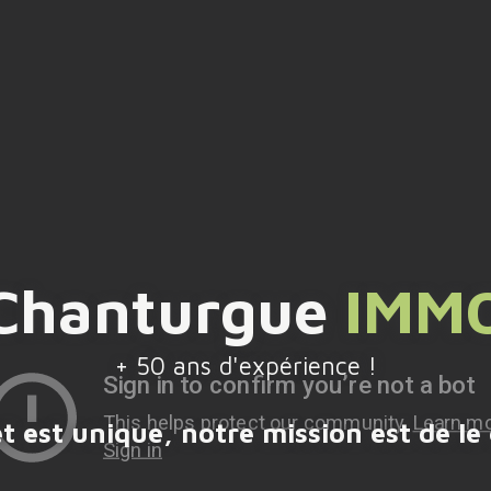
UEIL
ACHETER
LOUER
VENDRE
F
ok
Instagram
Chanturgue
IMM
+ 50 ans d'expérience !
t est unique, notre mission est de le 