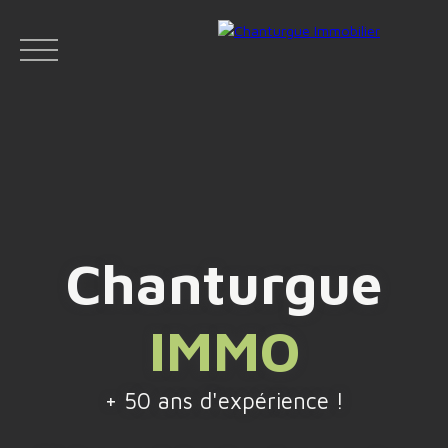
ACCUEIL
ACHETER
LOUER
VENDR
Chanturgue
Face
IMMO
Espace
Espace
Insta
boo
bailleur
vendeur
gram
k
+ 50 ans d'expérience !