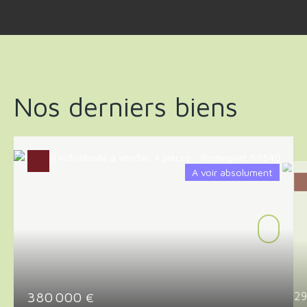
Nos derniers biens
A voir absolument
380 000
2
€