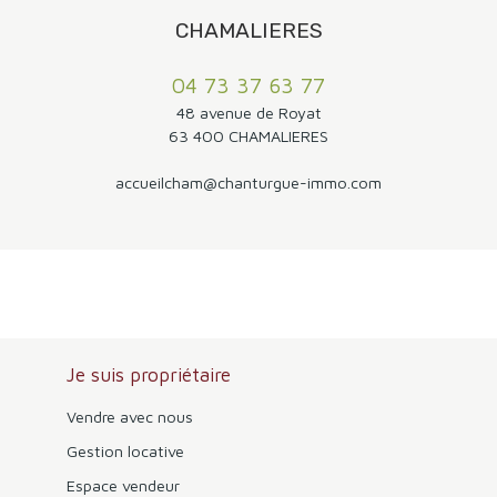
accessibles pour rejoindre les différentes communes de
l'agglomération. Un emplacement idéal pour profiter du
CHAMALIERES
calme et de la vue des hauteurs de Romagnat tout en
conservant une proximité immédiate avec Clermont-
04 73 37 63 77
Ferrand.
48 avenue de Royat
63 400 CHAMALIERES
accueilcham@chanturgue-immo.com
Je suis propriétaire
Vendre avec nous
Gestion locative
Espace vendeur