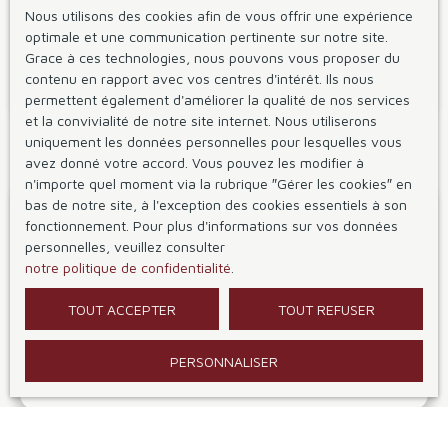
Nous utilisons des cookies afin de vous offrir une expérience
candidats locataires
optimale et une communication pertinente sur notre site.
Grace à ces technologies, nous pouvons vous proposer du
Nous étudions avec soins les dossiers de candidature et vous
contenu en rapport avec vos centres d'intérêt. Ils nous
les soumettons systématiquement.
permettent également d'améliorer la qualité de nos services
et la convivialité de notre site internet. Nous utiliserons
uniquement les données personnelles pour lesquelles vous
avez donné votre accord. Vous pouvez les modifier à
n'importe quel moment via la rubrique ″Gérer les cookies″ en
bas de notre site, à l'exception des cookies essentiels à son
fonctionnement. Pour plus d'informations sur vos données
personnelles, veuillez consulter
notre politique de confidentialité
.
Rédaction
TOUT ACCEPTER
TOUT REFUSER
des
états des lieux
Nos états des lieux d'entrée et de sortie sont réalisés de
PERSONNALISER
manière minutieuse sur
tablette
,
avec photos
à l'appui.