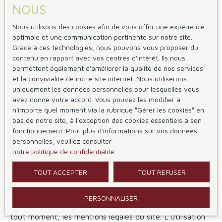
liens ne constituent, en aucun cas, une approbation ou
NOUS
un partenariat entre
Chanturgue Immobilier
et les
sociétés éditrices des sites externes. Dès lors, l'éditeur
Nous utilisons des cookies afin de vous offrir une expérience
optimale et une communication pertinente sur notre site.
du présent site ne saurait être tenu responsable de leurs
Grace à ces technologies, nous pouvons vous proposer du
contenus, leurs produits, leurs publicités ou tous
contenu en rapport avec vos centres d'intérêt. Ils nous
éléments ou services présentés. En outre, l'éditeur du
permettent également d'améliorer la qualité de nos services
présent site ne garantit pas la qualité permanente et
et la convivialité de notre site internet. Nous utiliserons
continue du contenu de ces sites.
uniquement les données personnelles pour lesquelles vous
avez donné votre accord. Vous pouvez les modifier à
Force majeure
n'importe quel moment via la rubrique ″Gérer les cookies″ en
bas de notre site, à l'exception des cookies essentiels à son
fonctionnement. Pour plus d'informations sur vos données
La responsabilité de l'éditeur du site ne pourra être
personnelles, veuillez consulter
engagée en cas de force majeure ou de faits
notre politique de confidentialité
.
indépendants de sa volonté.
TOUT ACCEPTER
TOUT REFUSER
Modifications des mentions légales
PERSONNALISER
L’éditeur se réserve le droit de modifier, librement et à
tout moment, les mentions légales du site. L’utilisation