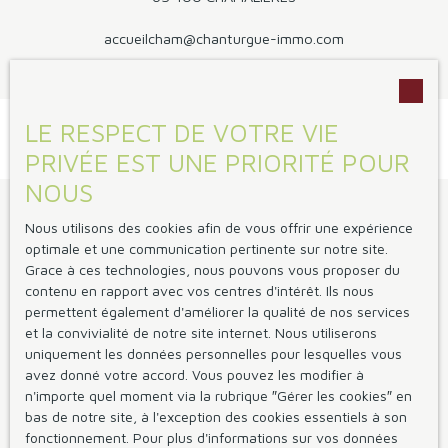
accueilcham@chanturgue-immo.com
LE RESPECT DE VOTRE VIE
PRIVÉE EST UNE PRIORITÉ POUR
NOUS
Je suis propriétaire
Nous utilisons des cookies afin de vous offrir une expérience
optimale et une communication pertinente sur notre site.
Vendre avec nous
Grace à ces technologies, nous pouvons vous proposer du
Gestion locative
contenu en rapport avec vos centres d'intérêt. Ils nous
permettent également d'améliorer la qualité de nos services
Espace vendeur
et la convivialité de notre site internet. Nous utiliserons
Espace bailleur
uniquement les données personnelles pour lesquelles vous
avez donné votre accord. Vous pouvez les modifier à
n'importe quel moment via la rubrique ″Gérer les cookies″ en
Informations
bas de notre site, à l'exception des cookies essentiels à son
fonctionnement. Pour plus d'informations sur vos données