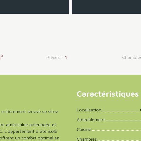
m²
Pièces
:
1
Chambre
Caractéristiques
Localisation
 entièrement rénové se situe
Ameublement
sine américaine aménagée et
Cuisine
C. L’appartement a été isolé
, offrant un confort optimal en
Chambres