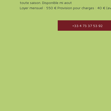
toute saison. Disponible mi aout
Loyer mensuel : 550 € Provision pour charges : 40 € (av
+33 4 73 37 53 92