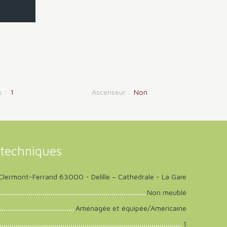
s
:
1
Ascenseur
:
Non
techniques
Clermont-Ferrand 63000 - Delille – Cathédrale - La Gare
Non meublé
Aménagée et équipée/Américaine
1