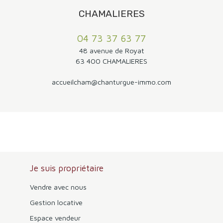
accessibles pour rejoindre les différentes communes de
l'agglomération. Un emplacement idéal pour profiter du
CHAMALIERES
calme et de la vue des hauteurs de Romagnat tout en
conservant une proximité immédiate avec Clermont-
04 73 37 63 77
Ferrand.
48 avenue de Royat
63 400 CHAMALIERES
accueilcham@chanturgue-immo.com
Je suis propriétaire
Vendre avec nous
Gestion locative
Espace vendeur