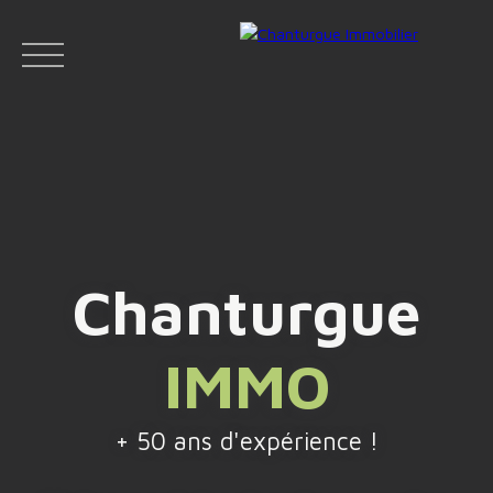
ACCUEIL
ACHETER
LOUER
VENDR
Chanturgue
Face
IMMO
Espace
Espace
Insta
boo
bailleur
vendeur
gram
k
+ 50 ans d'expérience !