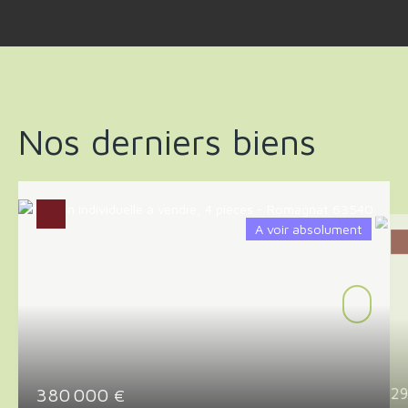
Nos derniers biens
A voir absolument
380 000
2
€