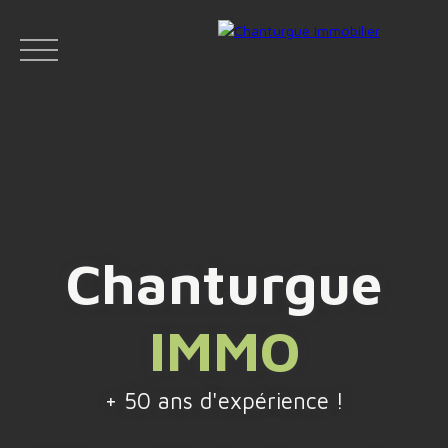
ACCUEIL
ACHETER
LOUER
VENDR
Chanturgue
Face
IMMO
Espace
Espace
Insta
boo
bailleur
vendeur
gram
k
+ 50 ans d'expérience !