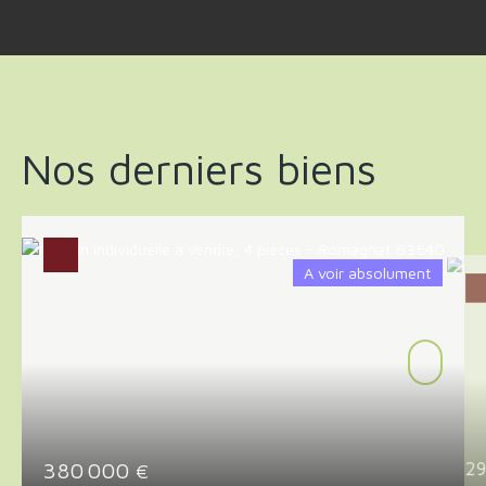
Nos derniers biens
A voir absolument
380 000
2
€