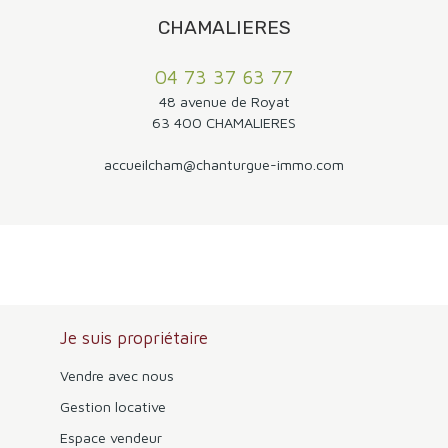
accessibles pour rejoindre les différentes communes de
l'agglomération. Un emplacement idéal pour profiter du
CHAMALIERES
calme et de la vue des hauteurs de Romagnat tout en
conservant une proximité immédiate avec Clermont-
04 73 37 63 77
Ferrand.
48 avenue de Royat
63 400 CHAMALIERES
accueilcham@chanturgue-immo.com
Je suis propriétaire
Vendre avec nous
Gestion locative
Espace vendeur