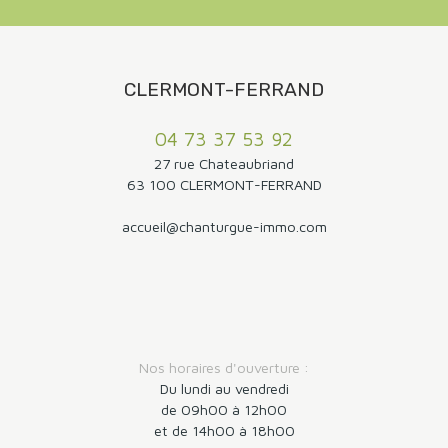
fermé. Loyer 780 € + 55 € de charges (provision
mensuelle avec régularisation annuelle). Libre le
28/07.
CLERMONT-FERRAND
04 73 37 53 92
27 rue Chateaubriand
63 100 CLERMONT-FERRAND
accueil@chanturgue-immo.com
Nos horaires d'ouverture :
Du lundi au vendredi
de 09h00 à 12h00
et de 14h00 à 18h00