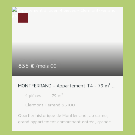
sur un balcon, deux chambres, une salle d'eau et
un WC séparé. L'appartement dispose d'une cave,
d'un garage fermé et d'une place de parking
extérieur. Loyer 660 Euros + 90 Euros de charges
(provision mensuelle avec régularisation annuelle).
Libre
835
€ /mois CC
MONTFERRAND - Appartement T4 - 79 m² -
Balcon + garage
4
pièces
79
m²
Clermont-Ferrand 63100
Quartier historique de Montferrand, au calme,
grand appartement comprenant entrée, grande
pièce de vie avec cuisine aménagée, balcon, 3
chambres, salle de bains et WC. Grand garage