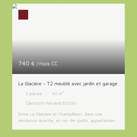
indépendante, équipée et aménagée, un salon
séjour, 4 chambres, dont une suite parentale avec
salle de bains et WC, une salle d'eau, des WC.
Nombreux rangement. Séchoir. L'appartement
dispose de 2 balcons avec vue dominante sur
Clermont et 1 grand balcon à l'arrière. Cave et
garage. Loyer 900 Euros + 335 Euros comprenant
l'eau froide, l'eau chaude et le chauffage
(provision mensuelle avec régularisation annuelle).
Libre.
740
€ /mois CC
La Glacière - T2 meublé avec jardin et garage
2
pièces
42
m²
Clermont-Ferrand 63100
Entre La Glacière et Champfleuri, dans une
résidence récente, en rez-de-jardin, appartement
T2 entièrement meublé comprenant une pièce de
vie avec cuisine aménagée et équipée, une