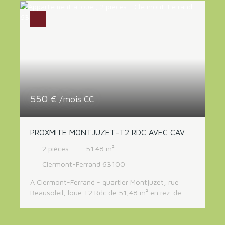
chambres dont 1 avec placard, une salle de bains,
WC séparés. L'appartement dispose d'une cave et
d'une place de parking extérieur. Loyer 650 Euros
+ 100 Euros de charges (provision mensuelle avec
régularisation annuelle). Libre
550
€ /mois CC
PROXMITE MONTJUZET-T2 RDC AVEC CAVE
ET GARAGE
2
pièces
51.48
m²
Clermont-Ferrand 63100
A Clermont-Ferrand - quartier Montjuzet, rue
Beausoleil, loue T2 Rdc de 51,48 m² en rez-de-
chaussée, dans petite résidence calme et bien
située (impasse) comprenant : une entrée, une
cuisine indépendante équipée (four, hotte, plaque