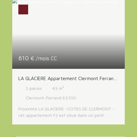
salon séjour donnant sur un balcon, 3 chambres,
une salle d'eau, WC séparé. Rangements. Cave.
Stationnement libre dans la résidence. Loyer 750
Euros , il faut rajouter à ce montant 180 Euros de
charges comprenant l'eau froide, l'eau chaude, le
chauffage (provision mensuelle avec régularisation
annuelle). Libre.
610
€ /mois CC
LA GLACIERE Appartement Clermont Ferrand
2 pièce(s) 43 m2-garage -cave
2
pièces
43
m²
Clermont-Ferrand 63100
Proximité LA GLACIERE -COTES DE CLERMONT -
cet appartement F2 est situé dans un petit
immeuble au calme, dans le quartier recherché de
la Glacière. Parfait pour un couple ou une
personne seule, il offre un cadre de vie agréable et