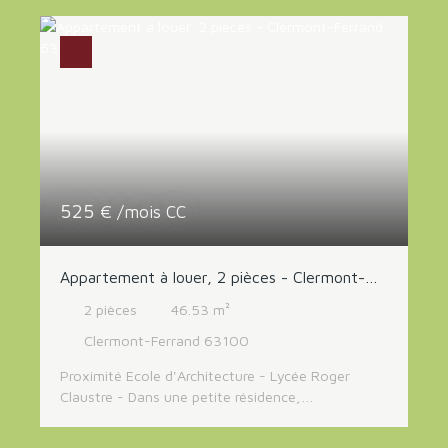
chambre avec rangements, une salle de bains, un
WC. L'ensemble de l'appartement ouvre sur un
jardin privatif de 30 m² et dispose d'un garage
fermé en sous-sol. Loyer 680 Euros + 60 Euros de
charges (provision mensuelle avec régularisation
annuelle). Libre.
525
€ /mois CC
Appartement à louer, 2 pièces - Clermont-
Ferrand 63100
2
pièces
46.53
m²
Clermont-Ferrand 63100
Proximité Ecole d'Architecture - Lycée Roger
Claustre - Dans une petite résidence,
appartement comprenant une entrée, une cuisine
aménagée et un salon donnant sur balcon, une