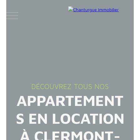
ACCUEIL
ACHETER
LOUER
VENDR
DÉCOUVREZ TOUS NOS
APPARTEMENT
Face
Espace
Espace
Insta
boo
bailleur
vendeur
gram
S EN LOCATION
k
À CLERMONT-