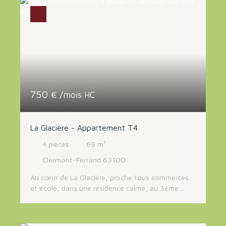
Loyer max (€/mois)
RECHERCHER
750
€ /mois HC
La Glacière - Appartement T4
4
pièces
69
m²
Clermont-Ferrand 63100
Au cœur de La Glacière, proche tous commerces
et école, dans une résidence calme, au 3ème
étage sans ascenseur, appartement familial
entièrement rénové, comprenant une cuisine
aménagée et équipée avec cellier attenant, un