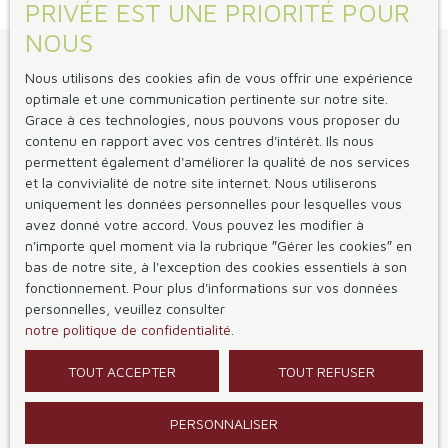
PRIVÉE EST UNE PRIORITÉ POUR
NOUS
Je suis propriétaire
Nous utilisons des cookies afin de vous offrir une expérience
optimale et une communication pertinente sur notre site.
Vendre avec nous
Grace à ces technologies, nous pouvons vous proposer du
Gestion locative
contenu en rapport avec vos centres d'intérêt. Ils nous
permettent également d'améliorer la qualité de nos services
Espace vendeur
et la convivialité de notre site internet. Nous utiliserons
Espace bailleur
uniquement les données personnelles pour lesquelles vous
avez donné votre accord. Vous pouvez les modifier à
n'importe quel moment via la rubrique ″Gérer les cookies″ en
Informations
bas de notre site, à l'exception des cookies essentiels à son
fonctionnement. Pour plus d'informations sur vos données
Nous contacter
personnelles, veuillez consulter
notre politique de confidentialité
.
Nos honoraires
Mentions légales
TOUT ACCEPTER
TOUT REFUSER
Politique de confidentialité
Gérer les cookies
PERSONNALISER