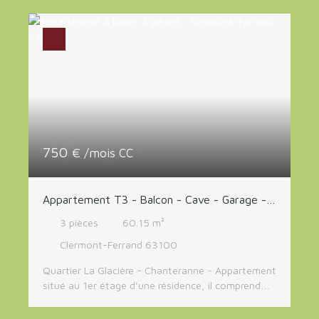
chambre, salle de bains et WC indépendant. Cave.
Loyer 450 Euros + 75 Euros de charges (provision
mensuelle avec régularisation annuelle). Libre.
750
€ /mois CC
Appartement T3 - Balcon - Cave - Garage -
Place de parking
3
pièces
60.15
m²
Clermont-Ferrand 63100
Quartier La Glacière - Chanteranne - Appartement
situé au 1er étage d'une résidence, il comprend
une entrée, une cuisine aménagée et équipée
avec cellier attenant, un salon donnant ouvrant