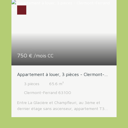
fonctionnel. L'appartement se compose d’un hall
avec placards, d’un séjour lumineux, d’une
chambre confortable, d’une salle d’eau, ainsi que
d’une cuisine aménagée et équipée. Vous
bénéficierez également d’une cave et d’un garage,
offrant un espace de rangement supplémentaire
et un stationnement sécurisé. Loyer : 530€ +
80€ de charges (avec régularisation annuelle).
Libre à partir du 27/10/2026
750
€ /mois CC
Appartement à louer, 3 pièces - Clermont-
Ferrand 63100
3
pièces
65.6
m²
Clermont-Ferrand 63100
Entre La Glacière et Champfleuri, au 3ème et
dernier étage sans ascenseur, appartement T3
entièrement rénové comprenant une entrée avec
rangement, une cuisine indépendante aménagée
et équipée, un séjour donnant sur un balcon, 2