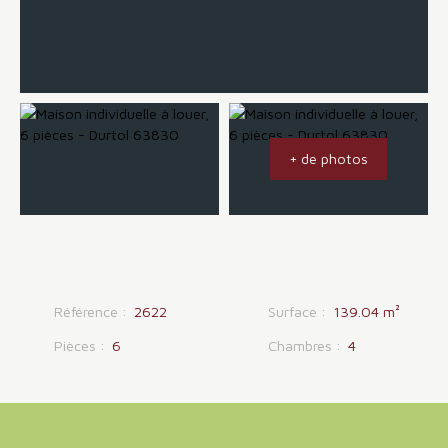
+ de photos
Référence
:
2622
Surface
:
139.04
m²
Pièces
:
6
Chambres
:
4