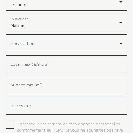
Location
Type de bien
Maison
Localisation
Loyer max (€/mois)
Surface min (m²)
Pièces min
J'accepte le traitement de mes données personnelles
conformément au RGPD. Si vous ne souhaitez pas faire