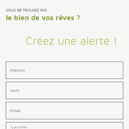
fonctionnalité, idéale pour une famille ou pour des
personnes recherchant une vie de plain-pied.
VOUS NE TROUVEZ PAS
le bien de vos rêves ?
Créez une alerte !
Prénom
Nom
Email
Type d'offre