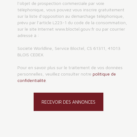
l'objet de prospection commerciale par voie
téléphonique, vous pouvez vous inscrire gratuitement
sur la liste d'opposition au démarchage téléphonique,
prévu par l'article L223-1 du code de la consommation,
sur le site Internet www.bloctel.gouv.fr ou par courrier
adressé à :
Société Worldline, Service Bloctel, CS 61311, 41013
BLOIS CEDEX.
Pour en savoir plus sur le traitement de vos données
personnelles, veuillez consulter notre
politique de
confidentialité
.
RECEVOIR DES ANNONCES