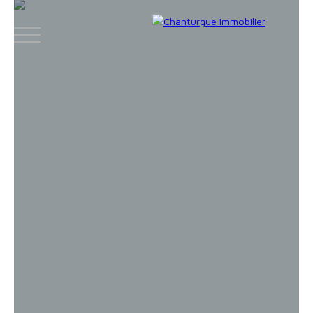
ACCUEIL
ACHETER
LOUER
VENDR
Face
Espace
Espace
Insta
boo
bailleur
vendeur
gram
k