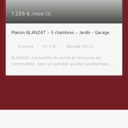
1 235
€ /mois CC
Maison BLANZAT - 3 chambres - Jardin - Garage
4
pièces
91.7
m²
Blanzat 63112
BLANZAT, à proximité du centre et de toutes les
commodités, dans un agréable quartier pavillonnaire,
maison de plain pied offrant un cadre de vie calme. La
maison se compose d'une entrée avec rangements, un
WC indépendant, une cuisine séparée aménagée et
équipée, un salon-séjour, avec cheminée ouvrant
directement sur le jardin clos et arboré. L'espace nuit
comprend 3 chambres et une salle de bains. Garage.
Jardin clos et arboré. Loyer 1210 Euros + 25 Euros de
charges (provision mensuelle avec régularisation
annuelle). Libre le 27/10/206. Vous apprécierez son
environnement résidentiel, son jardin agréable et sa