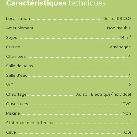
Caractéristiques
techniques
Localisation
Durtol 63830
Ameublement
Non meublé
Séjour
44
m²
Cuisine
Aménagée
Chambres
4
Salle de bains
1
Salle d'eau
1
WC
2
Chauffage
Au sol, Electrique/Individuel
Ouvertures
PVC
Piscine
Non
Stationnement intérieur
1
Cave
Oui