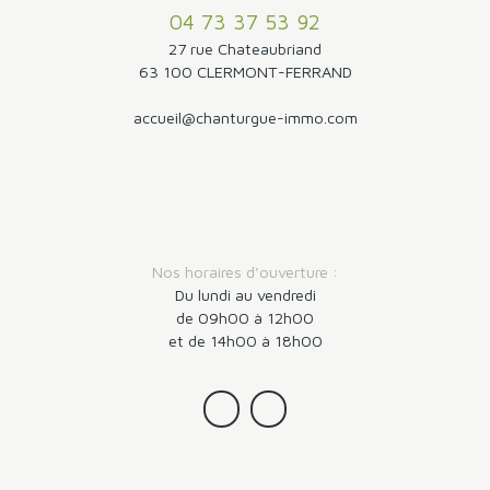
et arboré. Loyer 1210 Euros + 25 Euros de charges
04 73 37 53 92
(provision mensuelle avec régularisation annuelle).
27 rue Chateaubriand
Libre le 27/10/206. Vous apprécierez son
63 100 CLERMONT-FERRAND
environnement résidentiel, son jardin agréable et
sa fonctionnalité, idéale pour une famille ou pour
accueil@chanturgue-immo.com
des personnes recherchant une vie de plain-pied.
Nos horaires d'ouverture :
Du lundi au vendredi
de 09h00 à 12h00
et de 14h00 à 18h00