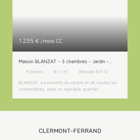
RECHERCHER
1 235
€ /mois CC
Maison BLANZAT - 3 chambres - Jardin -
Garage
4
pièces
91.7
m²
Blanzat 63112
BLANZAT, à proximité du centre et de toutes les
commodités, dans un agréable quartier
pavillonnaire, maison de plain pied offrant un
cadre de vie calme. La maison se compose d'une
entrée avec rangements, un WC indépendant, une
cuisine séparée aménagée et équipée, un salon-
séjour, avec cheminée ouvrant directement sur le
jardin clos et arboré. L'espace nuit comprend 3
CLERMONT-FERRAND
chambres et une salle de bains. Garage. Jardin clos