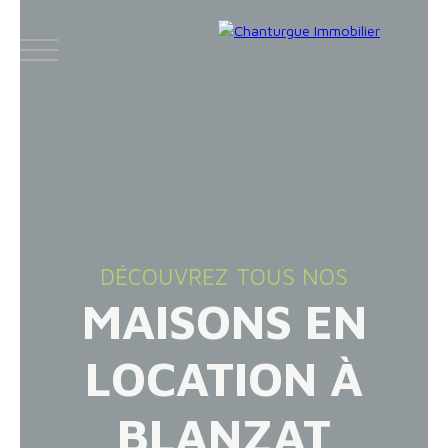
ACCUEIL
ACHETER
LOUER
VENDR
DÉCOUVREZ TOUS NOS
MAISONS EN
Face
Espace
Espace
Insta
boo
bailleur
vendeur
gram
LOCATION À
k
BLANZAT