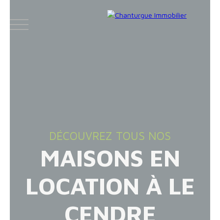
ACCUEIL
ACHETER
LOUER
VENDR
DÉCOUVREZ TOUS NOS
MAISONS EN
Face
Espace
Espace
Insta
boo
bailleur
vendeur
gram
LOCATION À LE
k
CENDRE