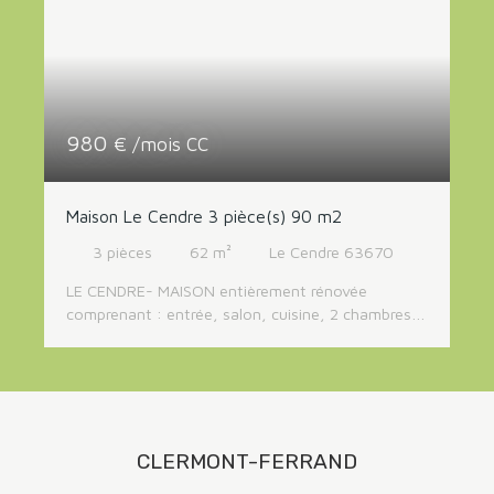
RECHERCHER
980
€ /mois CC
Maison Le Cendre 3 pièce(s) 90 m2
3
pièces
62
m²
Le Cendre 63670
LE CENDRE- MAISON entièrement rénovée
comprenant : entrée, salon, cuisine, 2 chambres,
salle d'eau et wc, garage et jardin. pièces de vie
de plein pied, aux sous sol deux caves . chauffage
individuel electrique + cheminée bois Libre. loyer
945€ €+ 35 € euros de charges avec
régularisation annuelle
CLERMONT-FERRAND