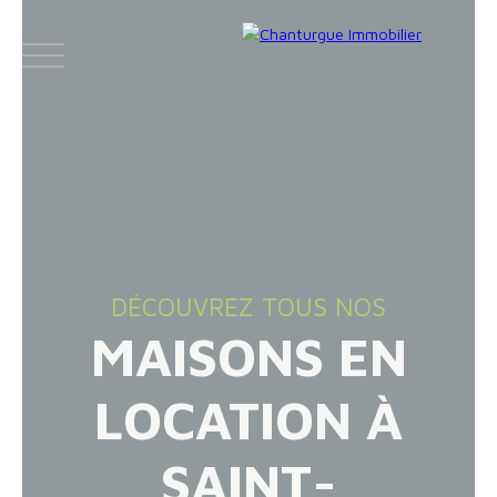
ACCUEIL
ACHETER
LOUER
VENDR
DÉCOUVREZ TOUS NOS
MAISONS EN
Face
Espace
Espace
Insta
boo
bailleur
vendeur
gram
LOCATION À
k
SAINT-