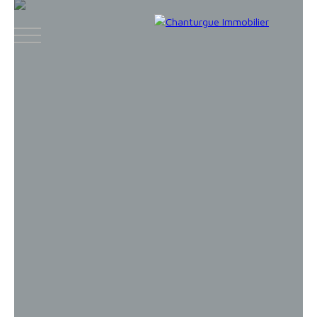
ACCUEIL
ACHETER
LOUER
VENDR
Face
Espace
Espace
Insta
boo
bailleur
vendeur
gram
k