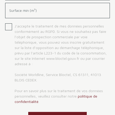
Surface min (m²)
J'accepte le traitement de mes données personnelles
conformément au RGPD. Si vous ne souhaitez pas faire
l'objet de prospection commerciale par voie
téléphonique, vous pouvez vous inscrire gratuitement
sur la liste d'opposition au démarchage téléphonique,
prévu par l'article L223-1 du code de la consommation,
sur le site Internet www.bloctel.gouv.fr ou par courrier
adressé à :
Société Worldline, Service Bloctel, CS 61311, 41013
BLOIS CEDEX.
Pour en savoir plus sur le traitement de vos données
personnelles, veuillez consulter notre
politique de
confidentialité
.