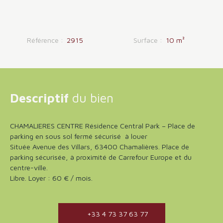
Référence
:
2915
Surface
:
10
m²
Descriptif
du bien
CHAMALIERES CENTRE Résidence Central Park – Place de
parking en sous sol fermé sécurisé à louer
Située Avenue des Villars, 63400 Chamalières. Place de
parking sécurisée, à proximité de Carrefour Europe et du
centre-ville.
Libre. Loyer : 60 € / mois.
+33 4 73 37 63 77