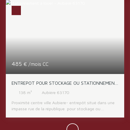
485
€ /mois CC
ENTREPOT POUR STOCKAGE OU STATIONNEMENT
CENTRE VILLE AUBIERE
138
m²
Aubière 63170
Proximité centre ville Aubiere- entrepôt situé dans une
impasse rue de la république pour stockage ou
stationnement de véhicules d'une surface de 138m2
avec porte coulissante fermé à clé. Disponible au plus
vite