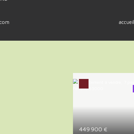
.com
accue
Coup de cœur
449 900
€