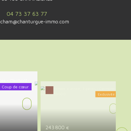
04 73 37 63 77
ilcham@chanturgue-immo.com
Exclusivité
243 800
€
180 0