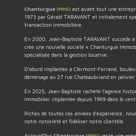
Chanturgue
IMMO
est avant tout une entrepri
1973 par Gérald TARAVANT et initialement spéc
transaction immobilière.
En 2000, Jean-Baptiste TARAVANT succède à s
crée une nouvelle société « Chanturgue Immobi
spécialisée dans la gestion locative.
D’abord implantée à Clermont-Ferrand, bouleva
déménage au 27 rue Chateaubriand en janvier
En 2025, Jean-Baptiste rachète l’agence hist
Immobilier implantée depuis 1969 dans le cent
Riches de toutes ces années d’expérience, nou
notre notoriété et fidéliser notre clientèle.
Aujourd’hui
Chanturgue
IMMO
reste une age