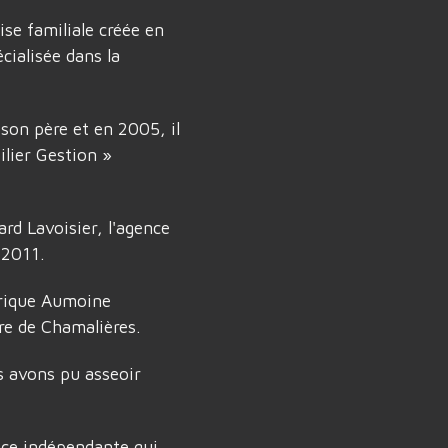
se familiale créée en
ialisée dans la
on père et en 2005, il
lier Gestion »
rd Lavoisier, l'agence
 2011.
orique Aumoine
re de Chamalières.
s avons pu asseoir
nce indépendante qui