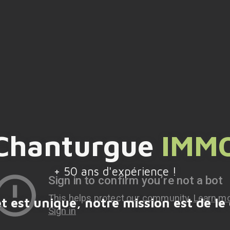
UEIL
ACHETER
LOUER
VENDRE
F
ok
Instagram
Chanturgue
IMM
+ 50 ans d'expérience !
t est unique, notre mission est de le 