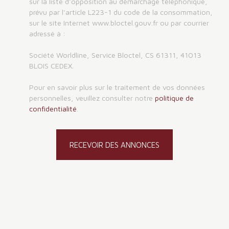
sur la liste d'opposition au démarchage téléphonique,
prévu par l'article L223-1 du code de la consommation,
sur le site Internet www.bloctel.gouv.fr ou par courrier
adressé à :
Société Worldline, Service Bloctel, CS 61311, 41013
BLOIS CEDEX.
Pour en savoir plus sur le traitement de vos données
personnelles, veuillez consulter notre
politique de
confidentialité
.
RECEVOIR DES ANNONCES