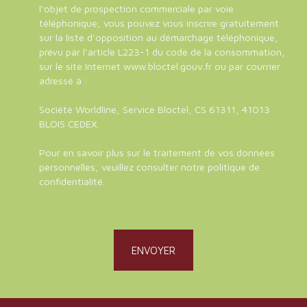
l'objet de prospection commerciale par voie
téléphonique, vous pouvez vous inscrire gratuitement
sur la liste d'opposition au démarchage téléphonique,
prévu par l'article L223-1 du code de la consommation,
sur le site Internet www.bloctel.gouv.fr ou par courrier
adressé à :
Société Worldline, Service Bloctel, CS 61311, 41013
BLOIS CEDEX.
Pour en savoir plus sur le traitement de vos données
personnelles, veuillez consulter notre
politique de
confidentialité
.
ENVOYER