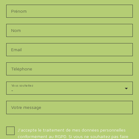
Prénom
Nom
Email
Téléphone
Vous souhaitez
-
Votre message
J'accepte le traitement de mes données personnelles
conformément au RGPD. Si vous ne souhaitez pas faire