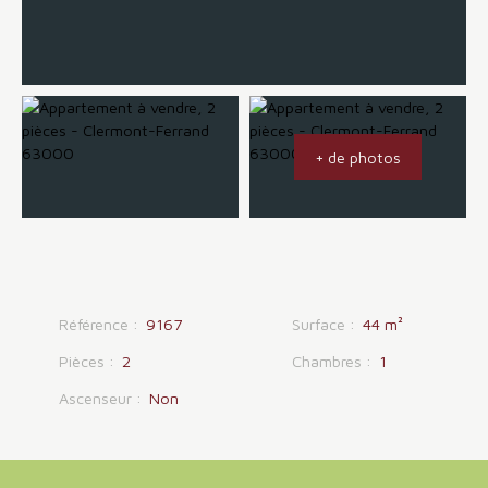
+ de photos
Référence
:
9167
Surface
:
44
m²
Pièces
:
2
Chambres
:
1
Ascenseur
:
Non