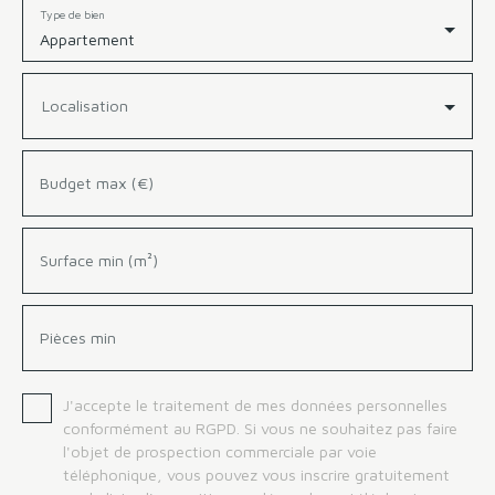
Type de bien
Appartement
Localisation
Budget max (€)
Surface min (m²)
Pièces min
J'accepte le traitement de mes données personnelles
conformément au RGPD. Si vous ne souhaitez pas faire
l'objet de prospection commerciale par voie
téléphonique, vous pouvez vous inscrire gratuitement