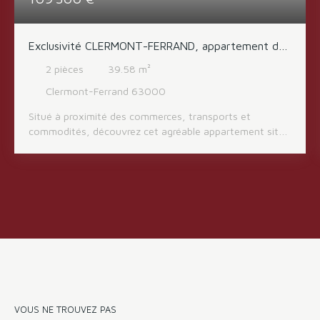
Exclusivité CLERMONT-FERRAND, appartement de
type 2 avec garage et cave
2
pièces
39.58
m²
Clermont-Ferrand 63000
Situé à proximité des commerces, transports et
commodités, découvrez cet agréable appartement situé
au premier étage d’une résidence bien entretenue. Il se
compose d’un hall d’entrée, d’une cuisine avec accès
balcon, d’un séjour lumineux ouvrant également sur un
balcon, d’une chambre, d’une salle d'eau, d’un WC
indépendant ainsi que d’un dégagement avec penderie
offrant des rangements appréciables. L’appartement
bénéficie d’un cadre de vie pratique et agréable, idéal
pour un premier achat ou un investissement. Un garage
et une cave complètent ce bien.
VOUS NE TROUVEZ PAS