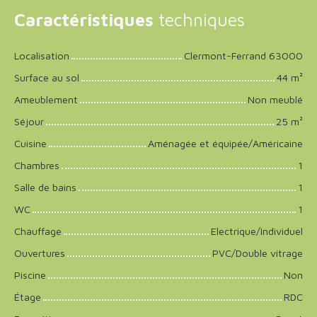
Caractéristiques
techniques
Localisation
Clermont-Ferrand 63000
Surface au sol
44
m²
Ameublement
Non meublé
Séjour
25
m²
Cuisine
Aménagée et équipée/Américaine
Chambres
1
Salle de bains
1
WC
1
Chauffage
Electrique/Individuel
Ouvertures
PVC/Double vitrage
Piscine
Non
Étage
RDC