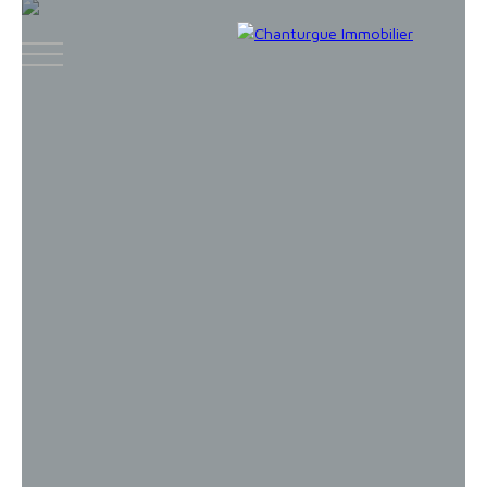
ACCUEIL
ACHETER
LOUER
VENDR
Face
Espace
Espace
Insta
boo
bailleur
vendeur
gram
k