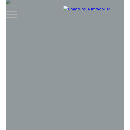
ACCUEIL
ACHETER
LOUER
VENDR
Face
Espace
Espace
Insta
boo
bailleur
vendeur
gram
k