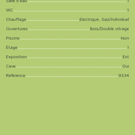
Salle d'eau
1
WC
1
Chauffage
Electrique, Gaz/Individuel
Ouvertures
Bois/Double vitrage
Piscine
Non
Étage
1
Exposition
Est
Cave
Oui
Référence
9334