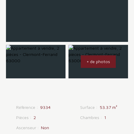
+ de photos
Référence
:
9334
Surface
:
53.37
m²
Pièces
:
2
Chambres
:
1
Ascenseur
:
Non