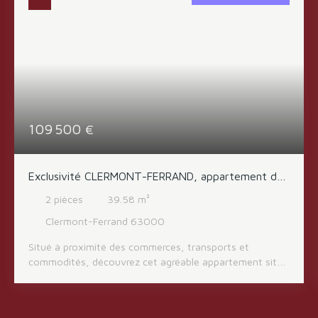
109 500
€
Exclusivité CLERMONT-FERRAND, appartement de
type 2 avec garage et cave
2
pièces
39.58
m²
Clermont-Ferrand 63000
Situé à proximité des commerces, transports et
commodités, découvrez cet agréable appartement situé
au premier étage d’une résidence bien entretenue. Il se
compose d’un hall d’entrée, d’une cuisine avec accès
balcon, d’un séjour lumineux ouvrant également sur un