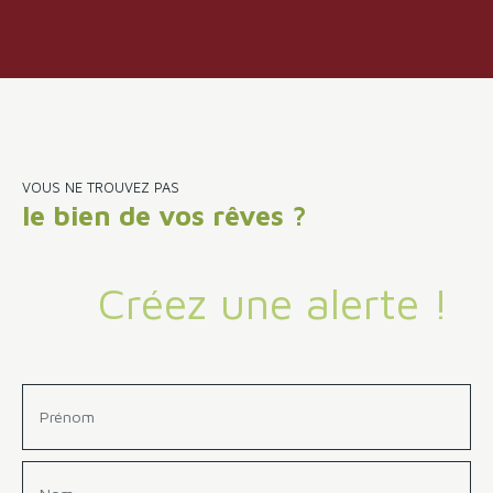
balcon, d’une chambre, d’une salle d'eau, d’un WC
indépendant ainsi que d’un dégagement avec penderie
offrant des rangements appréciables. L’appartement
bénéficie d’un cadre de vie pratique et agréable, idéal
pour un premier achat ou un investissement. Un garage
et une cave complètent ce bien.
VOUS NE TROUVEZ PAS
le bien de vos rêves ?
Créez une alerte !
Prénom