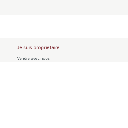
Je suis propriétaire
Vendre avec nous
Gestion locative
Espace vendeur
Espace bailleur
Informations
Nous contacter
Nos honoraires