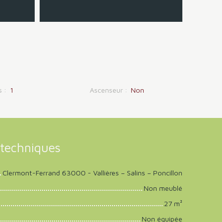
s
:
1
Ascenseur
:
Non
techniques
Clermont-Ferrand 63000 - Vallières – Salins – Poncillon
Non meublé
27
m²
Non équipée