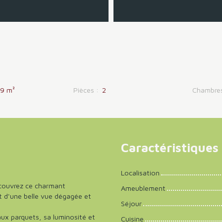
29
m²
Pièces
:
2
Chambre
Caractéristiques
Localisation
découvrez ce charmant
Ameublement
t d'une belle vue dégagée et
Séjour
aux parquets, sa luminosité et
Cuisine