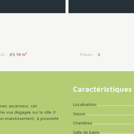
ace
:
65.19
m²
Pièces
:
3
Caractéristiques
Localisation
avec ascenseur, cet
 vue dégagée sur la ville. Il
Séjour
 un investissement, à proximité
Chambres
Salle de bains