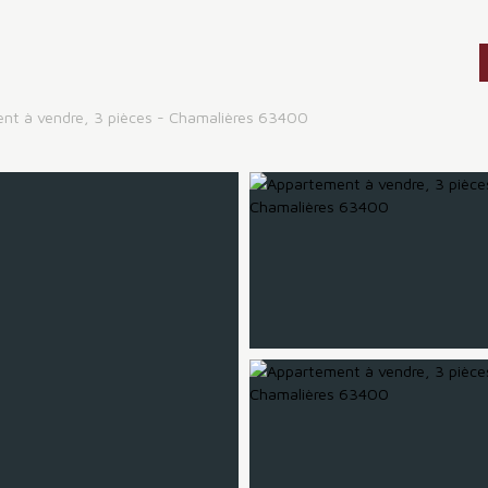
nt à vendre, 3 pièces - Chamalières 63400