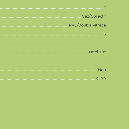
1
Gaz/Collectif
PVC/Double vitrage
5
1
Nord-Est
1
Non
9439