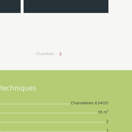
Chambres
:
2
techniques
Chamalières 63400
18
m²
2
1