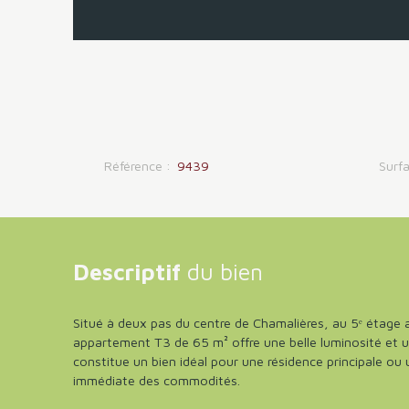
Référence
:
9439
Surf
Descriptif
du bien
Situé à deux pas du centre de Chamalières, au 5ᵉ étage 
appartement T3 de 65 m² offre une belle luminosité et une
constitue un bien idéal pour une résidence principale ou
immédiate des commodités.