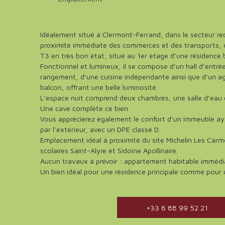
Idéalement situé à Clermont-Ferrand, dans le secteur r
proximité immédiate des commerces et des transports,
T3 en très bon état, situé au 1er étage d’une résidence 
Fonctionnel et lumineux, il se compose d’un hall d’entré
rangement, d’une cuisine indépendante ainsi que d’un ag
balcon, offrant une belle luminosité.
L’espace nuit comprend deux chambres, une salle d’eau
Une cave complète ce bien.
Vous apprécierez également le confort d’un immeuble aya
par l’extérieur, avec un DPE classé D.
Emplacement idéal à proximité du site Michelin Les Car
scolaires Saint-Alyre et Sidoine Apollinaire.
Aucun travaux à prévoir : appartement habitable imméd
Un bien idéal pour une résidence principale comme pour u
+33 6 88 99 52 21