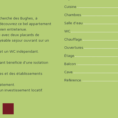
Cuisine
Chambres
echerché des Bughes, à
Salle d'eau
 découvrez ce bel appartement
bien entretenue.
WC
e avec deux placards de
Chauffage
réable séjour ouvrant sur un
Ouvertures
 et un WC indépendant.
Étage
nt bénéficié d’une isolation
Balcon
Cave
mes et des établissements
Référence
iatement.
n investissement locatif.