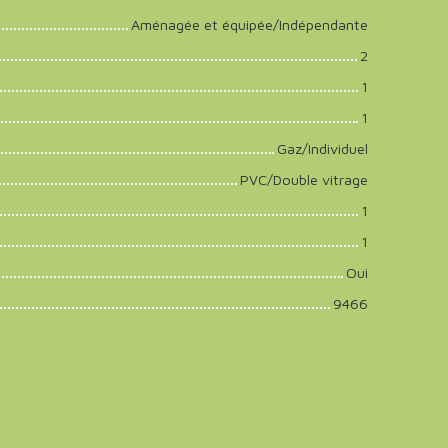
Aménagée et équipée/Indépendante
2
1
1
Gaz/Individuel
PVC/Double vitrage
1
1
Oui
9466