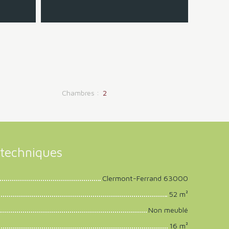
Chambres
:
2
techniques
Clermont-Ferrand 63000
52
m²
Non meublé
16
m²