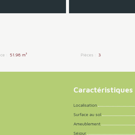
ace
:
51.98
m²
Pièces
:
3
Caractéristiques
Localisation
Surface au sol
Ameublement
Séjour