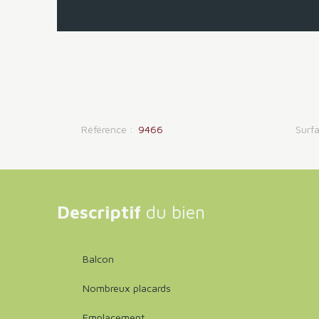
Référence
:
9466
Surf
Descriptif
du bien
Balcon
Nombreux placards
Emplacement