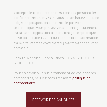
J'accepte le traitement de mes données personnelles
conformément au RGPD. Si vous ne souhaitez pas faire
l'objet de prospection commerciale par voie
téléphonique, vous pouvez vous inscrire gratuitement
sur la liste d'opposition au démarchage téléphonique,
prévu par l'article L223-1 du code de la consommation,
sur le site Internet www.bloctel.gouv.fr ou par courrier
adressé à :
Société Worldline, Service Bloctel, CS 61311, 41013
BLOIS CEDEX.
Pour en savoir plus sur le traitement de vos données
personnelles, veuillez consulter notre
politique de
confidentialité
.
RECEVOIR DES ANNONCES