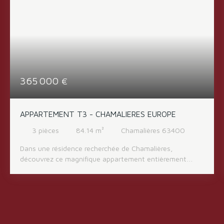
365 000
€
APPARTEMENT T3 - CHAMALIERES EUROPE
3
pièces
84.14
m²
Chamalières 63400
Dans une résidence recherchée de Chamalières,
découvrez ce magnifique appartement entièrement
rénové avec goût, offrant des prestations de qualité et
un cadre de vie calme et lumineux. L’appartement se
compose d’une agréable pièce de vie avec cuisine
ouverte, idéale pour partager des moments conviviaux,
de deux chambres confortables, d’une salle d’eau
moderne ainsi que d’un WC séparé. Toutes les pièces