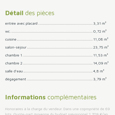
Détail
des pièces
entrée avec placard
3,31 m²
wc
0,72 m²
cuisine
11,08 m²
salon-séjour
23,75 m²
chambre 1
11,53 m²
chambre 2
14,09 m²
salle d'eau
4,8 m²
dégagement
3,79 m²
Informations
complémentaires
Honoraires à la charge du vendeur. Dans une copropriété de 69
lots. Quote-part moyenne du budget prévisionnel 2 709 €/an.