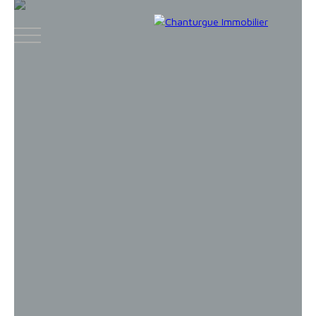
ACCUEIL
ACHETER
LOUER
VENDR
Face
Espace
Espace
Insta
boo
bailleur
vendeur
gram
k