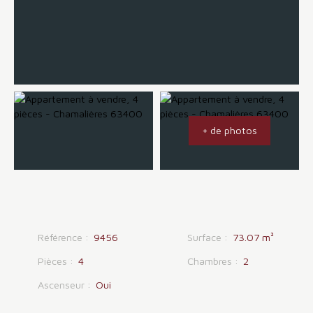
+ de photos
Référence
:
9456
Surface
:
73.07
m²
Pièces
:
4
Chambres
:
2
Ascenseur
:
Oui