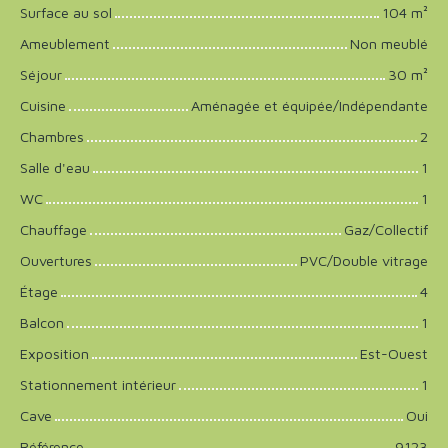
Surface au sol
104
m²
Ameublement
Non meublé
Séjour
30
m²
Cuisine
Aménagée et équipée/Indépendante
Chambres
2
Salle d'eau
1
WC
1
Chauffage
Gaz/Collectif
Ouvertures
PVC/Double vitrage
Étage
4
Balcon
1
Exposition
Est-Ouest
Stationnement intérieur
1
Cave
Oui
Référence
9123