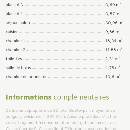
placard 3
0,69 m²
placard 4
0,57 m²
séjour-salon
30,96 m²
cuisine
9,86 m²
chambre 1
18,34 m²
chambre 2
11,88 m²
toilettes
2,31 m²
salle de bains
4,75 m²
chambre de bonne rdc
10,6 m²
Informations
complémentaires
Dans une copropriété de 38 lots. Quote-part moyenne du
budget prévisionnel 4 295 €/an. Aucune procédure n'est en
cours. Logement à consommation énergétique excessive :
Classe énergie F, Classe climat F Montant moyen estimé des