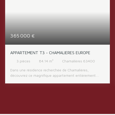
365 000
€
APPARTEMENT T3 - CHAMALIERES EUROPE
3
pièces
84.14
m²
Chamalières 63400
Dans une résidence recherchée de Chamalières,
découvrez ce magnifique appartement entièrement
rénové avec goût, offrant des prestations de qualité et
un cadre de vie calme et lumineux. L’appartement se
compose d’une agréable pièce de vie avec cuisine
ouverte, idéale pour partager des moments conviviaux,
de deux chambres confortables, d’une salle d’eau
moderne ainsi que d’un WC séparé. Toutes les pièces
bénéficient d’un accès direct au balcon, apportant une