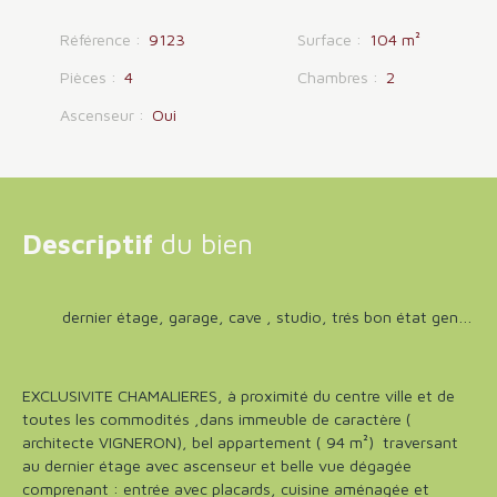
Référence
:
9123
Surface
:
104
m²
Pièces
:
4
Chambres
:
2
Ascenseur
:
Oui
Descriptif
du bien
dernier étage, garage, cave , studio, trés bon état general
EXCLUSIVITE CHAMALIERES, à proximité du centre ville et de
toutes les commodités ,dans immeuble de caractère (
architecte VIGNERON), bel appartement ( 94 m²) traversant
au dernier étage avec ascenseur et belle vue dégagée
comprenant : entrée avec placards, cuisine aménagée et