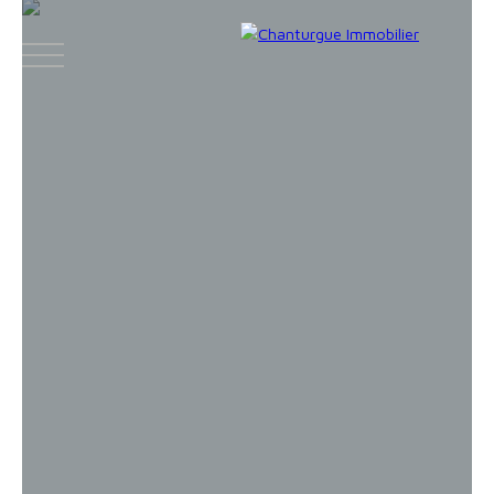
ACCUEIL
ACHETER
LOUER
VENDR
Face
Espace
Espace
Insta
boo
bailleur
vendeur
gram
k