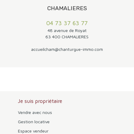
accessibles pour rejoindre les différentes communes de
l'agglomération. Un emplacement idéal pour profiter du
CHAMALIERES
calme et de la vue des hauteurs de Romagnat tout en
conservant une proximité immédiate avec Clermont-
04 73 37 63 77
Ferrand.
48 avenue de Royat
63 400 CHAMALIERES
accueilcham@chanturgue-immo.com
Je suis propriétaire
Vendre avec nous
Gestion locative
Espace vendeur