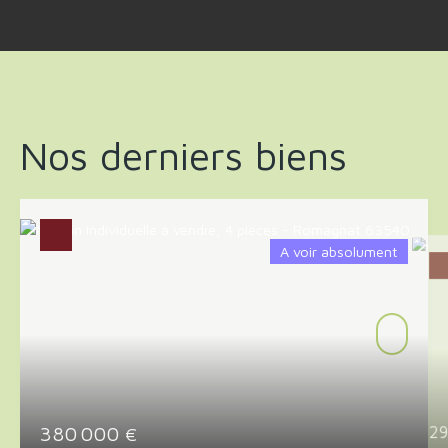
Nos derniers biens
A voir absolument
380 000
2
€