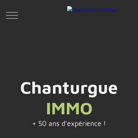
ACCUEIL
ACHETER
LOUER
VENDR
Chanturgue
Face
IMMO
Espace
Espace
Insta
boo
bailleur
vendeur
gram
k
+ 50 ans d'expérience !