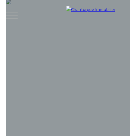
ACCUEIL
ACHETER
LOUER
VENDR
Face
Espace
Espace
Insta
boo
bailleur
vendeur
gram
k