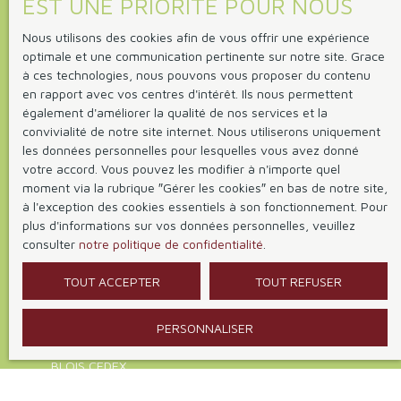
EST UNE PRIORITÉ POUR NOUS
Téléphone
Nous utilisons des cookies afin de vous offrir une expérience
Vous souhaitez
optimale et une communication pertinente sur notre site. Grace
-
à ces technologies, nous pouvons vous proposer du contenu
en rapport avec vos centres d'intérêt. Ils nous permettent
également d'améliorer la qualité de nos services et la
Votre message
convivialité de notre site internet. Nous utiliserons uniquement
les données personnelles pour lesquelles vous avez donné
votre accord. Vous pouvez les modifier à n'importe quel
J'accepte le traitement de mes données personnelles
moment via la rubrique ″Gérer les cookies″ en bas de notre site,
conformément au RGPD. Si vous ne souhaitez pas faire
à l'exception des cookies essentiels à son fonctionnement. Pour
l'objet de prospection commerciale par voie
plus d'informations sur vos données personnelles, veuillez
téléphonique, vous pouvez vous inscrire gratuitement
consulter
notre politique de confidentialité
.
sur la liste d'opposition au démarchage téléphonique,
prévu par l'article L223-1 du code de la consommation,
TOUT ACCEPTER
TOUT REFUSER
sur le site Internet www.bloctel.gouv.fr ou par courrier
adressé à :
PERSONNALISER
Société Worldline, Service Bloctel, CS 61311, 41013
BLOIS CEDEX.