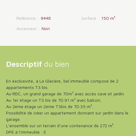
Référence
:
9448
Surface
:
150
m²
Ascenseur
:
Non
Descriptif
du bien
En exclusivité, à La Glacière, bel immeuble composé de 2
appartements T3 bis.
Au RDC, un grand garage de 70m² avec accès cave et jardin.
Au 1er étage un T3 bis de 70.91 m² avec balcon,
Au 2ème étage un 2ème T3bis de 70.35 m².
Possibilité de créer un appartement donnant sur jardin dans le
garage.
L'ensemble sur un terrain d'une contenance de 272 m².
DPE à l'immeuble : E