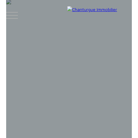
ACCUEIL
ACHETER
LOUER
VENDR
Face
Espace
Espace
Insta
boo
bailleur
vendeur
gram
k