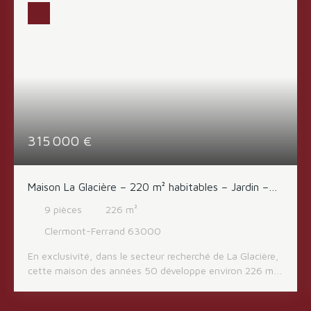
315 000
€
Maison La Glacière – 220 m² habitables – Jardin –
348 000 €
9
pièces
226
m²
Clermont-Ferrand 63000
En exclusivité, dans le secteur recherché de La Glacière,
cette maison des années 50 développe environ 226 m²
habitables sur trois niveaux. Elle offre de très beaux
volumes et un fort potentiel, aussi bien pour une grande