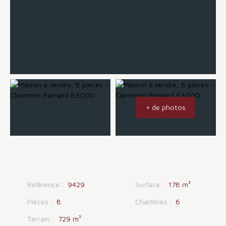
+ de photos
Référence
:
9429
Surface
:
178
m²
Pièces
:
8
Chambres
:
6
Terrain
:
729
m²