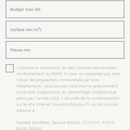
Budget max (€)
Surface min (m²)
Pièces min
J'accepte le traitement de mes données personnelles
conformément au RGPD. Si vous ne souhaitez pas faire
l'objet de prospection commerciale par voie
téléphonique, vous pouvez vous inscrire gratuitement
sur la liste d'opposition au démarchage téléphonique,
prévu par l'article L223-1 du code de la consommation,
sur le site Internet www.bloctel.gouv.fr ou par courrier
adressé à :
Société Worldline, Service Bloctel, CS 61311, 41013
BLOIS CEDEX.