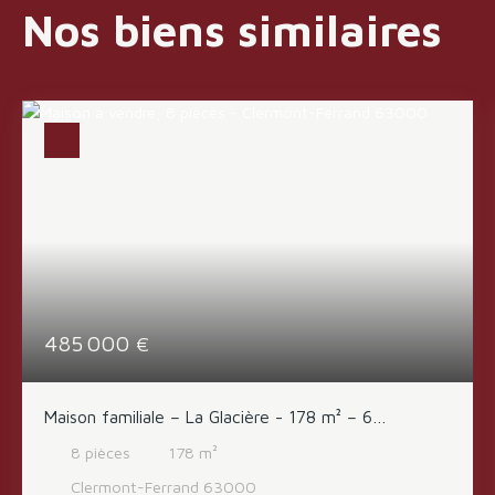
Nos biens similaires
485 000
€
Maison familiale – La Glacière - 178 m² – 6
chambres – Terrain 729 m² – 485 000 €
8
pièces
178
m²
Clermont-Ferrand 63000