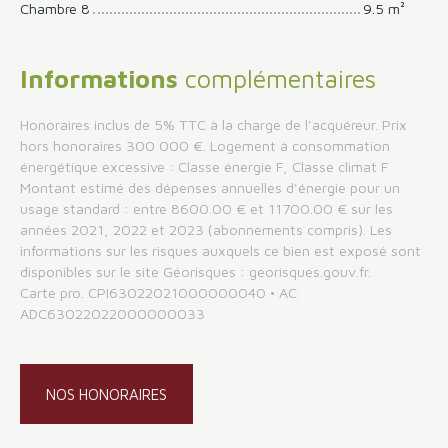
Chambre 8
9.5 m²
Informations
complémentaires
Honoraires inclus de 5% TTC à la charge de l'acquéreur. Prix
hors honoraires 300 000 €. Logement à consommation
énergétique excessive : Classe énergie F, Classe climat F
Montant estimé des dépenses annuelles d'énergie pour un
usage standard : entre 8600.00 € et 11700.00 € sur les
années 2021, 2022 et 2023 (abonnements compris). Les
informations sur les risques auxquels ce bien est exposé sont
disponibles sur le site Géorisques : georisques.gouv.fr.
Carte pro. CPI63022021000000040 • AC
ADC63022022000000033
NOS HONORAIRES