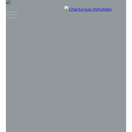
ACCUEIL
ACHETER
LOUER
VENDR
Face
Espace
Espace
Insta
boo
bailleur
vendeur
gram
k