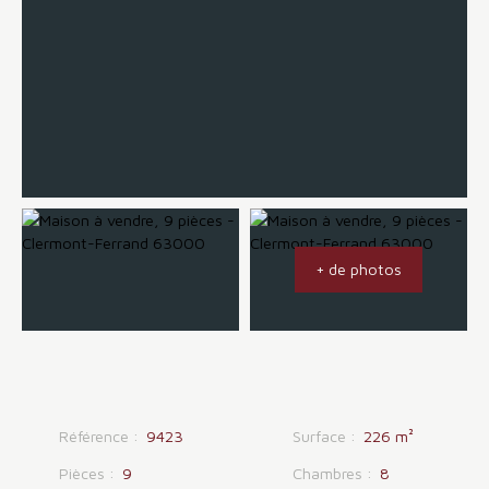
+ de photos
Référence
:
9423
Surface
:
226
m²
Pièces
:
9
Chambres
:
8