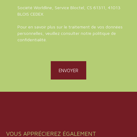
Société Worldline, Service Bloctel, CS 61311, 41013
BLOIS CEDEX.
Pour en savoir plus sur le traitement de vos données
personnelles, veuillez consulter notre
politique de
confidentialité
.
ENVOYER
VOUS APPRÉCIEREZ ÉGALEMENT