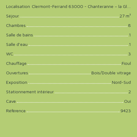
Localisation
Clermont-Ferrand 63000 - Chanteranne – la Glaciere
Séjour
27
m²
Chambres
8
Salle de bains
1
Salle d'eau
1
WC
3
Chauffage
Fioul
Ouvertures
Bois/Double vitrage
Exposition
Nord-Sud
Stationnement intérieur
2
Cave
Oui
Référence
9423