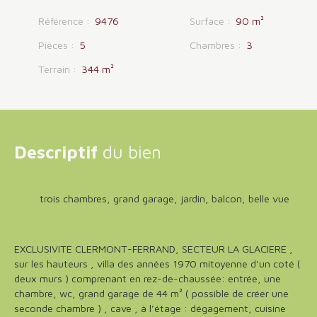
Référence
:
9476
Surface
:
90
m²
Pièces
:
5
Chambres
:
3
Terrain
:
344
m²
Descriptif
du bien
trois chambres, grand garage, jardin, balcon, belle vue
EXCLUSIVITE CLERMONT-FERRAND, SECTEUR LA GLACIERE ,
sur les hauteurs , villa des années 1970 mitoyenne d'un coté (
deux murs ) comprenant en rez-de-chaussée: entrée, une
chambre, wc, grand garage de 44 m² ( possible de créer une
seconde chambre ) , cave , à l'étage : dégagement, cuisine