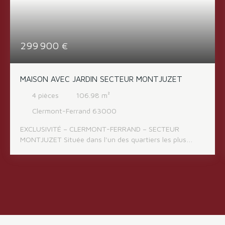
299 900
€
MAISON AVEC JARDIN SECTEUR MONTJUZET
4
pièces
106.98
m²
Clermont-Ferrand 63000
EXCLUSIVITÉ – CLERMONT-FERRAND – SECTEUR
MONTJUZET Située dans l'un des quartiers les plus
recherchés de Clermont-Ferrand, à deux pas du parc
Montjuzet, cette agréable maison en excellent état
général vous séduira par son environnement calme et
son cadre de vie privilégié. Dès l'entrée, vous
découvrirez un séjour lumineux avec espace salle à
manger, offrant un bel espace de vie convivial, ainsi
qu'une cuisine aménagée et entièrement équipée, prête
à l'emploi. L'espace nuit se compose de trois chambres