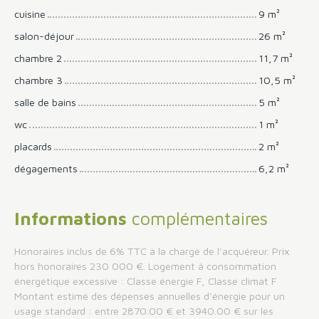
cuisine
9 m²
salon-déjour
26 m²
chambre 2
11,7 m²
chambre 3
10,5 m²
salle de bains
5 m²
wc
1 m²
placards
2 m²
dégagements
6,2 m²
Informations
complémentaires
Honoraires inclus de 6% TTC à la charge de l'acquéreur. Prix
hors honoraires 230 000 €. Logement à consommation
énergétique excessive : Classe énergie F, Classe climat F
Montant estimé des dépenses annuelles d'énergie pour un
usage standard : entre 2870.00 € et 3940.00 € sur les