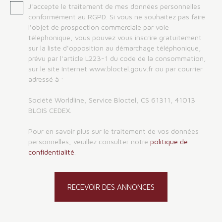
J'accepte le traitement de mes données personnelles
conformément au RGPD. Si vous ne souhaitez pas faire
l'objet de prospection commerciale par voie
téléphonique, vous pouvez vous inscrire gratuitement
sur la liste d'opposition au démarchage téléphonique,
prévu par l'article L223-1 du code de la consommation,
sur le site Internet www.bloctel.gouv.fr ou par courrier
adressé à :
Société Worldline, Service Bloctel, CS 61311, 41013
BLOIS CEDEX.
Pour en savoir plus sur le traitement de vos données
personnelles, veuillez consulter notre
politique de
confidentialité
.
RECEVOIR DES ANNONCES