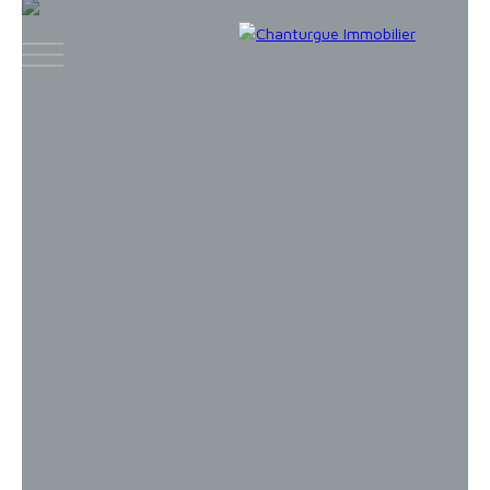
ACCUEIL
ACHETER
LOUER
VENDR
Face
Espace
Espace
Insta
boo
bailleur
vendeur
gram
k