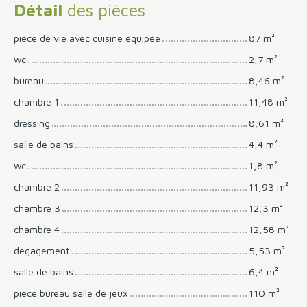
Détail
des pièces
piéce de vie avec cuisine équipée
87 m²
wc
2,7 m²
bureau
8,46 m²
chambre 1
11,48 m²
dressing
8,61 m²
salle de bains
4,4 m²
wc
1,8 m²
chambre 2
11,93 m²
chambre 3
12,3 m²
chambre 4
12,58 m²
degagement
5,53 m²
salle de bains
6,4 m²
pièce bureau salle de jeux
110 m²