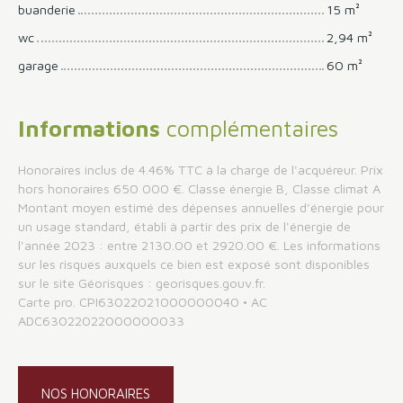
buanderie
15 m²
wc
2,94 m²
garage
60 m²
Informations
complémentaires
Honoraires inclus de 4.46% TTC à la charge de l'acquéreur. Prix
hors honoraires 650 000 €. Classe énergie B, Classe climat A
Montant moyen estimé des dépenses annuelles d'énergie pour
un usage standard, établi à partir des prix de l'énergie de
l'année 2023 : entre 2130.00 et 2920.00 €. Les informations
sur les risques auxquels ce bien est exposé sont disponibles
sur le site Géorisques : georisques.gouv.fr.
Carte pro. CPI63022021000000040 • AC
ADC63022022000000033
NOS HONORAIRES