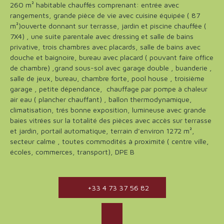
260 m² habitable chauffés comprenant: entrée avec
rangements, grande pièce de vie avec cuisine équipée ( 87
m²)ouverte donnant sur terrasse, jardin et piscine chauffée (
7X4) , une suite parentale avec dressing et salle de bains
privative, trois chambres avec placards, salle de bains avec
douche et baignoire, bureau avec placard ( pouvant faire office
de chambre) ,grand sous-sol avec garage double , buanderie ,
salle de jeux, bureau, chambre forte, pool house , troisième
garage , petite dépendance, chauffage par pompe à chaleur
air eau ( plancher chauffant) , ballon thermodynamique,
climatisation, trés bonne exposition, lumineuse avec grande
baies vitrées sur la totalité des pièces avec accès sur terrasse
et jardin, portail automatique, terrain d'environ 1272 m²,
secteur calme , toutes commodités à proximité ( centre ville,
écoles, commerces, transport), DPE B
+33 4 73 37 56 82