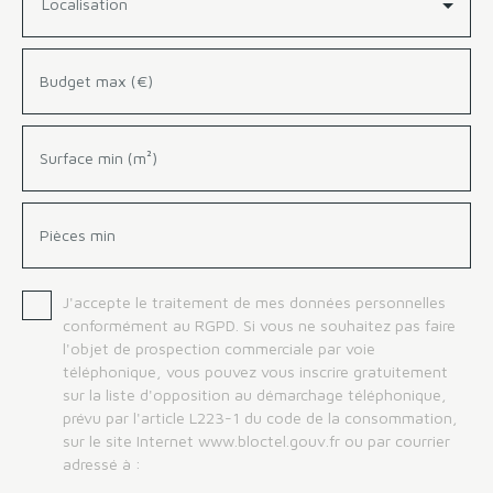
Localisation
Budget max (€)
Surface min (m²)
Pièces min
J'accepte le traitement de mes données personnelles
conformément au RGPD. Si vous ne souhaitez pas faire
l'objet de prospection commerciale par voie
téléphonique, vous pouvez vous inscrire gratuitement
sur la liste d'opposition au démarchage téléphonique,
prévu par l'article L223-1 du code de la consommation,
sur le site Internet www.bloctel.gouv.fr ou par courrier
adressé à :