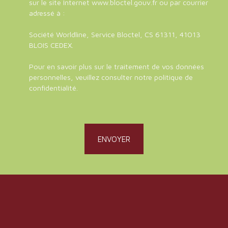
sur le site Internet www.bloctel.gouv.fr ou par courrier
adressé à :
Société Worldline, Service Bloctel, CS 61311, 41013
BLOIS CEDEX.
Pour en savoir plus sur le traitement de vos données
personnelles, veuillez consulter notre
politique de
confidentialité
.
ENVOYER