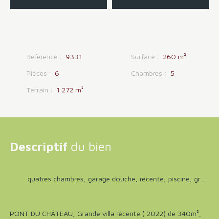
Référence
:
9331
Surface
:
260
m²
Pièces
:
6
Chambres
:
5
Terrain
:
1 272
m²
Descriptif
du bien
quatres chambres, garage douche, récente, piscine, grand terrain
PONT DU CHÂTEAU, Grande villa récente ( 2022) de 340m²,