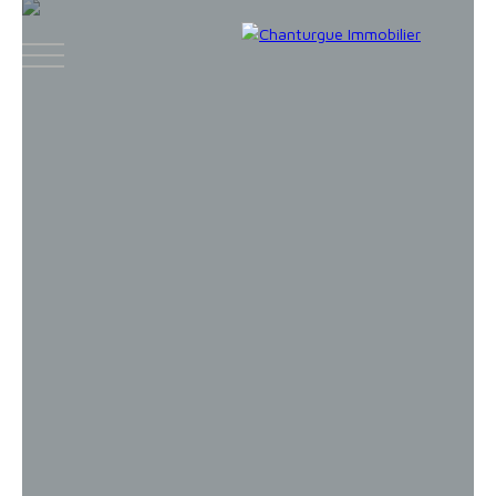
ACCUEIL
ACHETER
LOUER
VENDR
Face
Espace
Espace
Insta
boo
bailleur
vendeur
gram
k