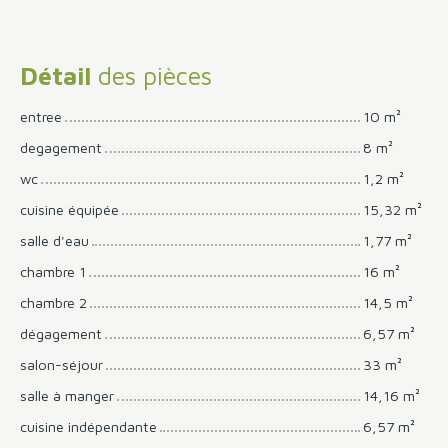
Détail
des pièces
entree
10 m²
degagement
8 m²
wc
1,2 m²
cuisine équipée
15,32 m²
salle d'eau
1,77 m²
chambre 1
16 m²
chambre 2
14,5 m²
dégagement
6,57 m²
salon-séjour
33 m²
salle à manger
14,16 m²
cuisine indépendante
6,57 m²