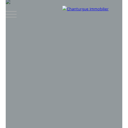
ACCUEIL
ACHETER
LOUER
VENDR
Face
Espace
Espace
Insta
boo
bailleur
vendeur
gram
k