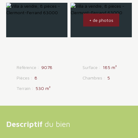
+ de photos
Référence
:
9078
Surface
:
185
m²
Pièces
:
8
Chambres
:
5
Terrain
:
530
m²
Descriptif
du bien