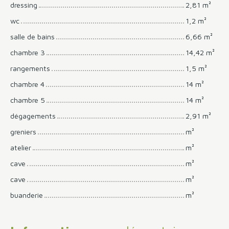
dressing
2,81 m²
wc
1,2 m²
salle de bains
6,66 m²
chambre 3
14,42 m²
rangements
1,5 m²
chambre 4
14 m²
chambre 5
14 m²
dégagements
2,91 m²
greniers
m²
atelier
m²
cave
m²
cave
m²
buanderie
m²