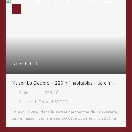
315 000
€
Maison La Glacière – 220 m² habitables – Jardin –
348 000 €
9
pièces
226
m²
Clermont-Ferrand 63000
En exclusivité, dans le secteur recherché de La Glacière,
cette maison des années 50 développe environ 226 m²
habitables sur trois niveaux. Elle offre de très beaux
volumes et un fort potentiel, aussi bien pour une grande