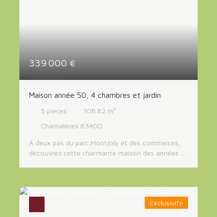
Budget max (€)
RECHERCHER
339 000
€
Maison année 50, 4 chambres et jardin
5
pièces
108.82
m²
Chamalières 63400
À deux pas du parc Montjoly et des commerces,
découvrez cette charmante maison des années
50, alliant le cachet de l'ancien à un emplacement
recherché. Dès l'entrée, vous serez séduits par son
authenticité. Elle dessert une cuisine
indépendante avec son sol en granito d'origine,
Exclusivité
un séjour double lumineux avec accès direct au
jardin clos, idéal pour profiter des beaux jours en