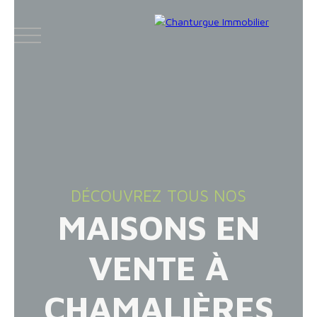
ACCUEIL
ACHETER
LOUER
VENDR
DÉCOUVREZ TOUS NOS
MAISONS EN
Face
Espace
Espace
Insta
boo
bailleur
vendeur
gram
VENTE À
k
CHAMALIÈRES