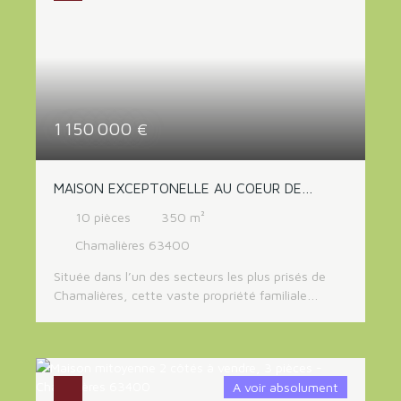
WC ; au rez-de-jardin 2 chambres, une salle d'eau,
un WC. Garage double, cave, buanderie, atelier.
Villa avec locataire en place louée Loyer 1730 € +
125 € de charges , échéance du bail le 31 juillet
2028
1 150 000
€
MAISON EXCEPTONELLE AU COEUR DE
CHAMALIERES
10
pièces
350
m²
Chamalières 63400
Située dans l’un des secteurs les plus prisés de
Chamalières, cette vaste propriété familiale
d’environ 350 m² prend place au cœur d’un
superbe terrain paysager de 1 429 m², agrémenté
d’une grande terrasse et d’une piscine. Sa
conception, ses volumes généreux et la qualité de
A voir absolument
ses finitions en font une demeure rare sur le