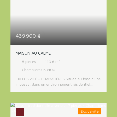
espaces verts. Merci de contacter Charline au 06
grandes caves en sous-sol DPE E , trés beau
76 84 91 76
terrain clos , plat et arboré avec une seconde
habitation à rénover de 68 m² composée de trois
studios DPE G. secteur calme et résidentiel , trés
bon cadre de vie
439 900
€
MAISON AU CALME
5
pièces
110.6
m²
Chamalières 63400
EXCLUSIVITÉ – CHAMALIÈRES Située au fond d'une
impasse, dans un environnement résidentiel
recherché et particulièrement paisible de
Chamalières, cette agréable maison vous séduira
par ses volumes, sa luminosité et son cadre de vie
privilégié. Au rez-de-chaussée, vous découvrirez
Exclusivité
une vaste pièce de vie conviviale avec cuisine