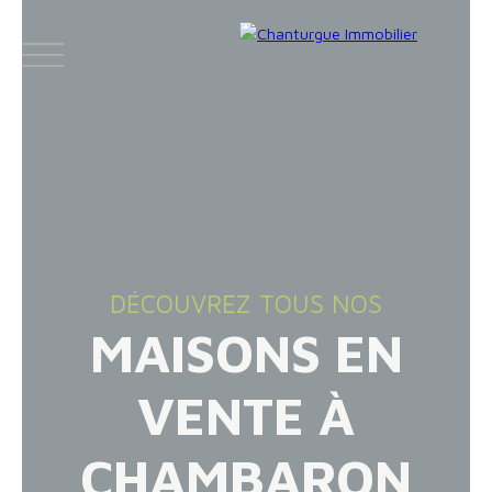
ACCUEIL
ACHETER
LOUER
VENDR
DÉCOUVREZ TOUS NOS
MAISONS EN
Face
Espace
Espace
Insta
boo
bailleur
vendeur
gram
VENTE À
k
CHAMBARON