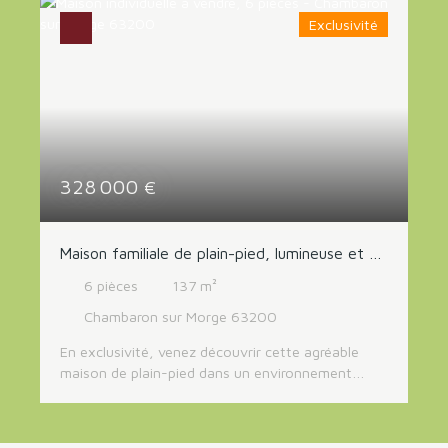
Budget min (€)
Exclusivité
Budget max (€)
RECHERCHER
328 000
€
Maison familiale de plain-pied, lumineuse et au
calme
6
pièces
137
m²
Chambaron sur Morge 63200
En exclusivité, venez découvrir cette agréable
maison de plain-pied dans un environnement
calme et verdoyant, offrant un cadre de vie
privilégié à seulement quelques minutes de Riom
et de Clermont-Ferrand. Dès l'entrée, vous serez