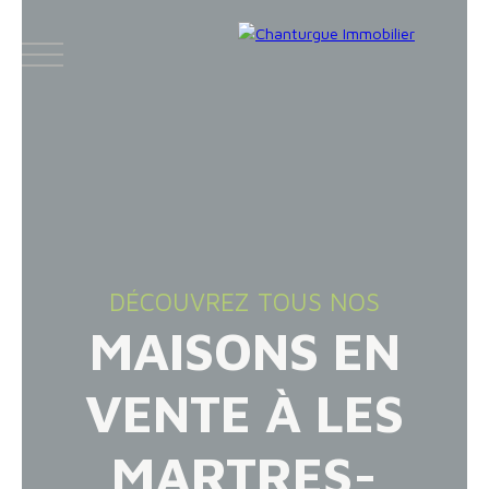
ACCUEIL
ACHETER
LOUER
VENDR
DÉCOUVREZ TOUS NOS
MAISONS EN
Face
Espace
Espace
Insta
boo
bailleur
vendeur
gram
VENTE À LES
k
MARTRES-