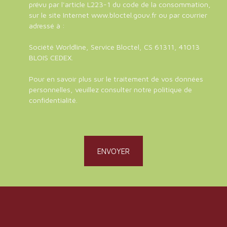
prévu par l'article L223-1 du code de la consommation,
sur le site Internet www.bloctel.gouv.fr ou par courrier
adressé à :
Société Worldline, Service Bloctel, CS 61311, 41013
BLOIS CEDEX.
Pour en savoir plus sur le traitement de vos données
personnelles, veuillez consulter notre
politique de
confidentialité
.
ENVOYER