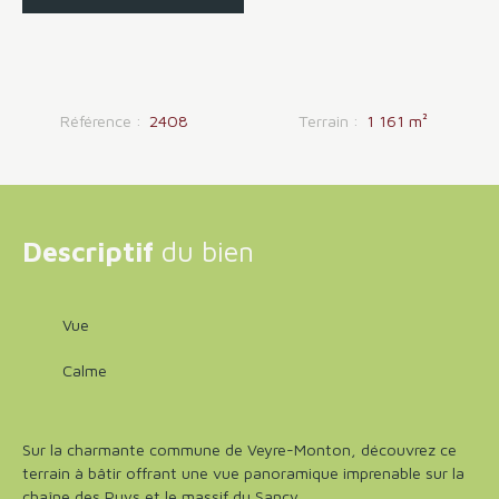
Référence
:
2408
Terrain
:
1 161
m²
Descriptif
du bien
Vue
Calme
Sur la charmante commune de Veyre-Monton, découvrez ce
terrain à bâtir offrant une vue panoramique imprenable sur la
chaîne des Puys et le massif du Sancy.