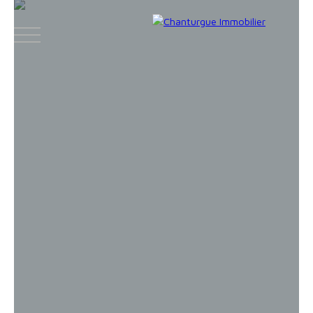
ACCUEIL
ACHETER
LOUER
VENDR
Face
Espace
Espace
Insta
boo
bailleur
vendeur
gram
k