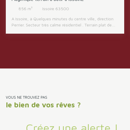
856
m²
Issoire 63500
A Issoire, à Quelques minutes du centre ville, direction
Perrier. Secteur très calme résidentiel . Terrain plat de
856 M2 . Les viabilités sont bordure . terrain clôturé .
Sans promiscuité . Magnifique terrain pour jolie villa .
Possibilité d'accompagnement pour la future
construction .
VOUS NE TROUVEZ PAS
le bien de vos rêves ?
Créez une alerte !