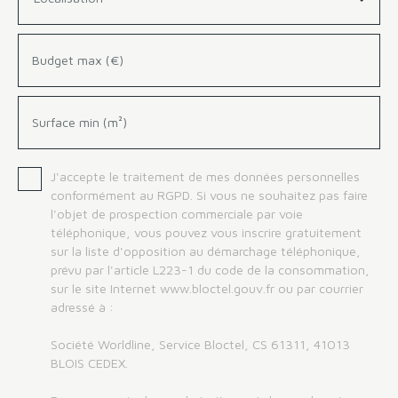
Budget max (€)
Surface min (m²)
J'accepte le traitement de mes données personnelles
conformément au RGPD. Si vous ne souhaitez pas faire
l'objet de prospection commerciale par voie
téléphonique, vous pouvez vous inscrire gratuitement
sur la liste d'opposition au démarchage téléphonique,
prévu par l'article L223-1 du code de la consommation,
sur le site Internet www.bloctel.gouv.fr ou par courrier
adressé à :
Société Worldline, Service Bloctel, CS 61311, 41013
BLOIS CEDEX.