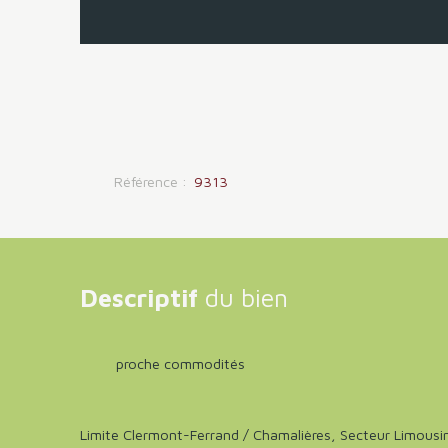
Référence
:
9313
Descriptif
du bien
proche commodités
Limite Clermont-Ferrand / Chamalières, Secteur Limousi