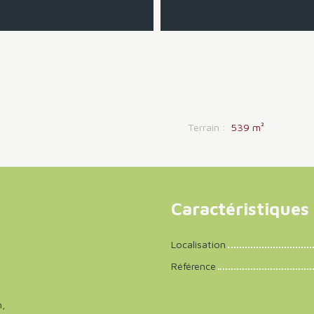
Terrain
:
539
m²
Caractéristiques
Localisation
Référence
n,