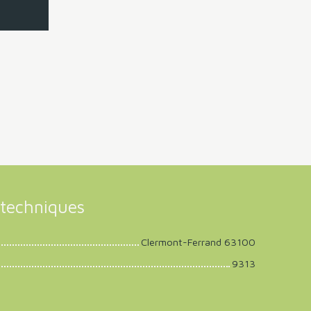
techniques
Clermont-Ferrand 63100
9313