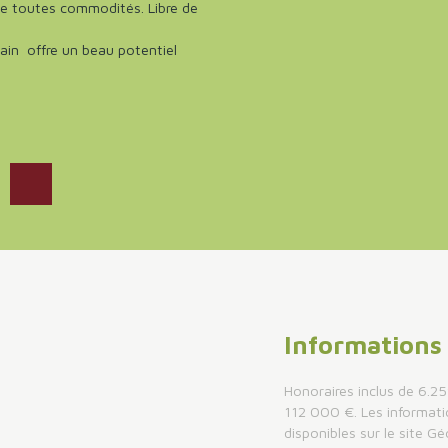
 de toutes commodités. Libre de
ain offre un beau potentiel
Information
Honoraires inclus de 6.25
112 000 €. Les informati
disponibles sur le site Gé