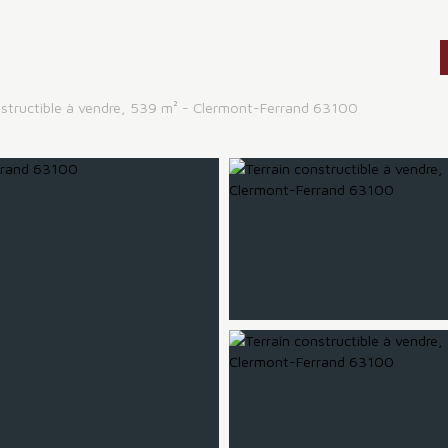
nstructible à vendre, 539 m² - Clermont-Ferrand 63100