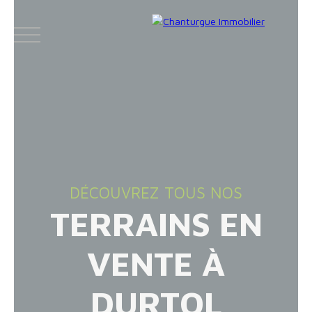
ACCUEIL
ACHETER
LOUER
VENDR
DÉCOUVREZ TOUS NOS
TERRAINS EN
Face
Espace
Espace
Insta
boo
bailleur
vendeur
gram
VENTE À
k
DURTOL