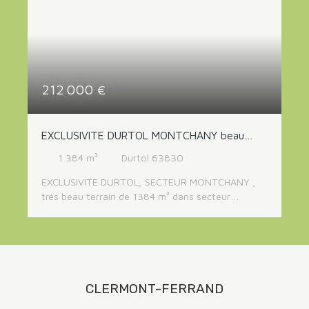
Budget max (€)
RECHERCHER
212 000
€
EXCLUSIVITE DURTOL MONTCHANY beau
terrain de 1384 m²
1 384
m²
Durtol 63830
EXCLUSIVITE DURTOL, SECTEUR MONTCHANY ,
trés beau terrain de 1384 m² dans secteur
résidentiel, viabilités sur rue . belle longueur en
façade ( 40 m) , secteur calme , toutes
commodités à proximité. rare sur ce secteur
CLERMONT-FERRAND