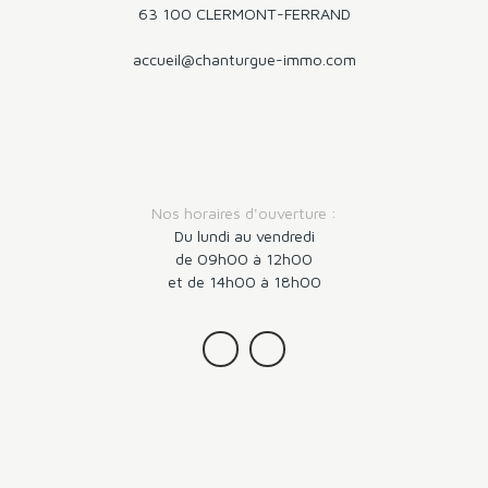
pos
63 100 CLERMONT-FERRAND
vos
fam
accueil@chanturgue-immo.com
la 
cha
le 
Nos horaires d'ouverture :
Du lundi au vendredi
de 09h00 à 12h00
et de 14h00 à 18h00