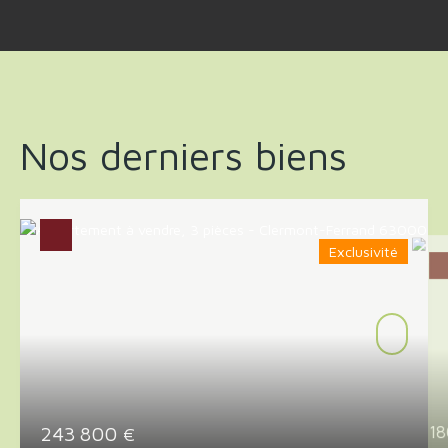
Nos derniers biens
Exclusivité
243 800
1
€