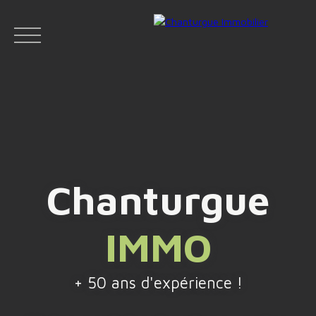
ACCUEIL
ACHETER
LOUER
VENDR
Chanturgue
Face
IMMO
Espace
Espace
Insta
boo
bailleur
vendeur
gram
k
+ 50 ans d'expérience !