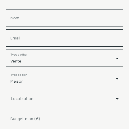
prisé, à proximité immédiate des écoles, des
commerces, des transports et des espaces verts. Merci
de contacter Charline au 06 76 84 91 76
Nom
Email
Type d'offre
Vente
Type de bien
Maison
Localisation
Budget max (€)