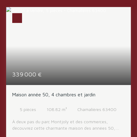
339 000
€
Maison année 50, 4 chambres et jardin
5
pièces
108.82
m²
Chamalières 63400
À deux pas du parc Montjoly et des commerces,
découvrez cette charmante maison des années 50,
alliant le cachet de l'ancien à un emplacement recherché.