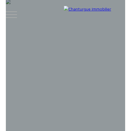
ACCUEIL
ACHETER
LOUER
VENDR
Face
Espace
Espace
Insta
boo
bailleur
vendeur
gram
k