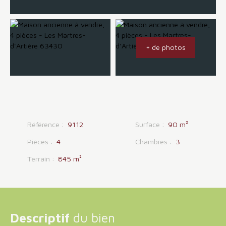
+ de photos
Référence
:
9112
Surface
:
90
m²
Pièces
:
4
Chambres
:
3
Terrain
:
845
m²
Descriptif
du bien