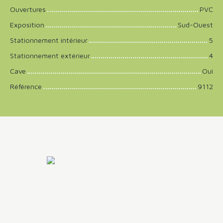
Ouvertures
PVC
Exposition
Sud-Ouest
Stationnement intérieur
5
Stationnement extérieur
4
Cave
Oui
Référence
9112